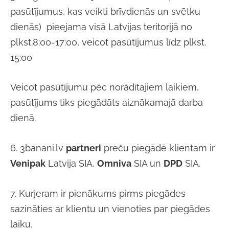
pasūtījumus, kas veikti brīvdienās un svētku
dienās) pieejama visā Latvijas teritorijā no
plkst.8:00-17:00, veicot pasūtījumus līdz plkst.
15:00
Veicot pasūtījumu pēc norādītajiem laikiem,
pasūtījums tiks piegādāts aiznākamajā darba
dienā.
6. 3banani.lv
partneri
preču piegādē klientam ir
Venipak
Latvija SIA,
Omniva
SIA un
DPD
SIA.
7. Kurjeram ir pienākums pirms piegādes
sazināties ar klientu un vienoties par piegādes
laiku.