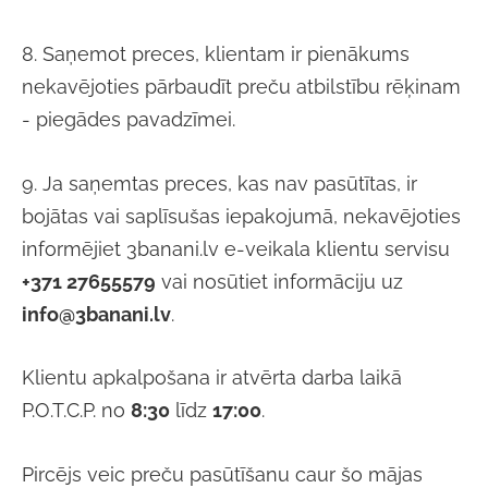
8. Saņemot preces, klientam ir pienākums
nekavējoties pārbaudīt preču atbilstību rēķinam
- piegādes pavadzīmei.
9. Ja saņemtas preces, kas nav pasūtītas, ir
bojātas vai saplīsušas iepakojumā, nekavējoties
informējiet 3banani.lv e-veikala klientu servisu
+371 27655579
vai nosūtiet informāciju uz
info@3banani.lv
.
Klientu apkalpošana ir atvērta darba laikā
P.O.T.C.P. no
8:30
līdz
17:00
.
Pircējs veic preču pasūtīšanu caur šo mājas