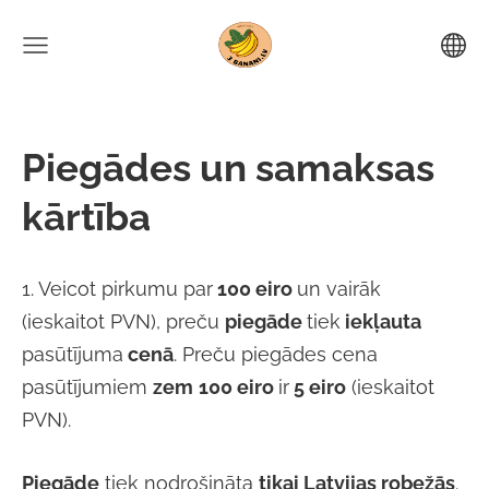
Piegādes un samaksas
kārtība
1.
Veicot pirkumu par
100 eiro
un vairāk
(ieskaitot PVN), preču
piegāde
tiek
iekļauta
pasūtījuma
cenā
. Preču piegādes cena
pasūtījumiem
zem
100 eiro
ir
5
eiro
(ieskaitot
PVN).
Piegāde
tiek nodrošināta
tikai Latvijas robežās
.