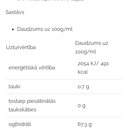
Sastāvs
Daudzums uz 100g/ml
Daudzums uz
Uzturvērtība
100g/ml
2054 kJ/ 491
enerģētiskā vērtība
kcal
tauki
0.7 g
tostarp piesātinātās
0 g
taukskābes
ogļhidrāti
67.3 g