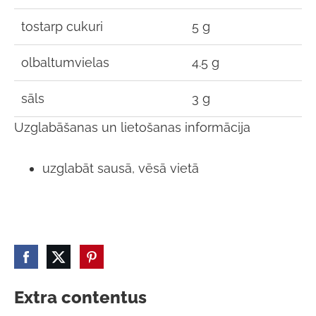
tostarp cukuri
5 g
olbaltumvielas
4.5 g
sāls
3 g
Uzglabāšanas un lietošanas informācija
uzglabāt sausā, vēsā vietā
Extra contentus