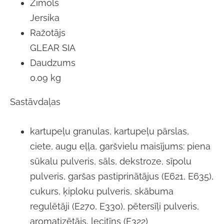
Zīmols
Jersika
Ražotājs
GLEAR SIA
Daudzums
0.09 kg
Sastāvdaļas
kartupeļu granulas, kartupeļu pārslas,
ciete, augu eļļa, garšvielu maisījums: piena
sūkalu pulveris, sāls, dekstroze, sīpolu
pulveris, garšas pastiprinātājus (E621, E635),
cukurs, ķiploku pulveris, skābuma
regulētāji (E270, E330), pētersīļi pulveris,
aromatizētājs, lecitīns (E322)