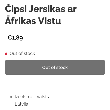
Čipsi Jersikas ar
Āfrikas Vistu
€1,89
Out of stock
Out of stock
Izcelsmes valsts
Latvija