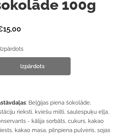
šokolāde 100g
€15,00
Izpārdots
Izpārdots
stāvdaļas
: Beļģijas piena šokolāde,
stāciju rieksti, kviešu milti, saulespuķu eļļa,
nservants - kālija sorbāts, cukurs, kakao
iests, kakao masa, pilnpiena pulveris, sojas