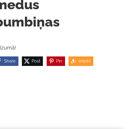
medus
bumbiņas
īzumā!
Share
Post
Pin
Ieteikt