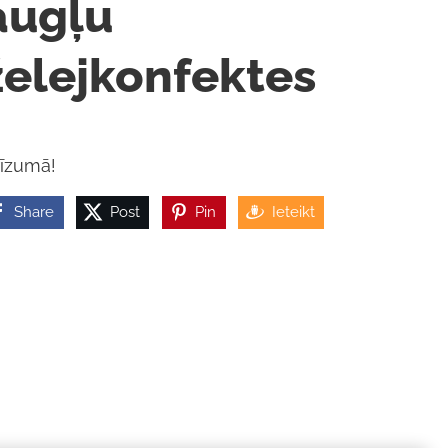
augļu
želejkonfektes
īzumā!
Share
Post
Pin
Ieteikt