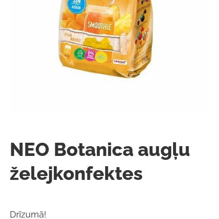
NEO Botanica augļu
želejkonfektes
Drīzumā!