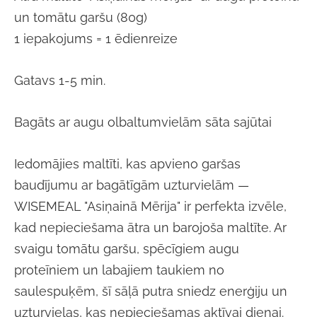
un tomātu garšu (80g)
1 iepakojums = 1 ēdienreize
Gatavs 1-5 min.
Bagāts ar augu olbaltumvielām sāta sajūtai
Iedomājies maltīti, kas apvieno garšas
baudījumu ar bagātīgām uzturvielām —
WISEMEAL "Asiņainā Mērija" ir perfekta izvēle,
kad nepieciešama ātra un barojoša maltīte. Ar
svaigu tomātu garšu, spēcīgiem augu
proteīniem un labajiem taukiem no
saulespuķēm, šī sāļā putra sniedz enerģiju un
uzturvielas, kas nepieciešamas aktīvai dienai.