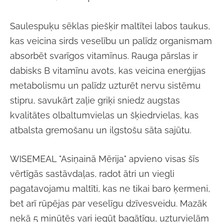
Saulespuķu sēklas piešķir maltītei labos taukus,
kas veicina sirds veselību un palīdz organismam
absorbēt svarīgos vitamīnus. Rauga pārslas ir
dabisks B vitamīnu avots, kas veicina enerģijas
metabolismu un palīdz uzturēt nervu sistēmu
stipru, savukārt zaļie griķi sniedz augstas
kvalitātes olbaltumvielas un šķiedrvielas, kas
atbalsta gremošanu un ilgstošu sāta sajūtu.
WISEMEAL "Asiņainā Mērija" apvieno visas šīs
vērtīgās sastāvdaļas, radot ātri un viegli
pagatavojamu maltīti, kas ne tikai baro ķermeni,
bet arī rūpējas par veselīgu dzīvesveidu. Mazāk
nekā 5 minūtēs vari iegūt bagātīgu, uzturvielām