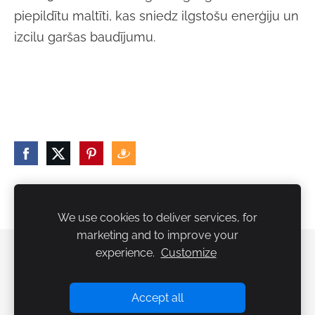
piepildītu maltīti, kas sniedz ilgstošu enerģiju un
izcilu garšas baudījumu.
We use cookies to deliver services, for
marketing and to improve your
experience.
Customize
Noteikumi
Kontakti
Sīkdatnes
Accept all